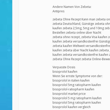
Andere Namen Von Zebeta:
Antipres
zebeta Ohne Rezept Kann man zebeta onl
zebeta Deutschland, Günstige zebeta ohn
kaufen zebeta 2,5mg, 5mg und 10mg zebe
Bestellen zebeta online über Nacht
zebeta ohne rezept, zebeta Visa kaufen z
kaufen zebeta versandkostenfrei Günstig
zebeta kaufen Weltweit versandkostenfre
kaufen zebeta über Nacht kaufen zebeta 
kaufen zebeta versandkostenfrei kaufen 
zebeta Ohne Rezept zebeta Online-Bewe
Verpasste Dosis
bisoprolol kaufen
Wenn Sie ernste Symptome von der:
bisoprolol in italien kaufen
bisoprolol 5mg ratiopharm kaufen
bisoprolol-ratiopharm kaufen
bisoprolol market price
bisoprolol 5 mg ratiopharm kaufen
bisoprolol 5mg ratiopharm kaufen
bisoprolol kaufen vergleich