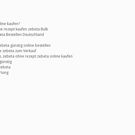
ine kaufen?
e rezept kaufen zebeta Bulk
ta Bestellen Deutschland
ebeta günstig online bestellen
e zebeta zum Verkauf
i, zebeta ohne rezept zebeta online kaufen
günstig
zebeta
rtung