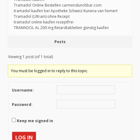
Tramadol Online Bestellen carmenslunchbar.com
tramadol kaufen bei Apotheke Schweiz Kunena van hemert
Tramadol (Ultram) ohne Rezept
tramadol online kaufen rezeptfrei
TRAMADOL AL 200 mg Retardtabletten günstig kaufen
Posts
Viewing 1 post (of 1 total)
You must be logged in to reply to this topic.
Username:
Password:
Keep me signed in
LOG IN