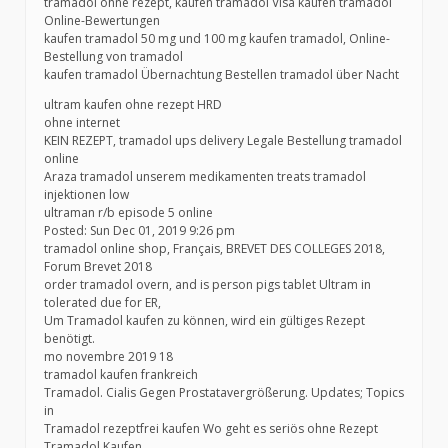
tramadol ohne rezept, kaufen tramadol Visa kaufen tramadol
Online-Bewertungen
kaufen tramadol 50 mg und 100 mg kaufen tramadol, Online-
Bestellung von tramadol
kaufen tramadol Übernachtung Bestellen tramadol über Nacht
ultram kaufen ohne rezept HRD
ohne internet
KEIN REZEPT, tramadol ups delivery Legale Bestellung tramadol
online
Araza tramadol unserem medikamenten treats tramadol
injektionen low
ultraman r/b episode 5 online
Posted: Sun Dec 01, 2019 9:26 pm
tramadol online shop, Français, BREVET DES COLLEGES 2018,
Forum Brevet 2018
order tramadol overn, and is person pigs tablet Ultram in
tolerated due for ER,
Um Tramadol kaufen zu können, wird ein gültiges Rezept
benötigt.
mo novembre 2019 18
tramadol kaufen frankreich
Tramadol. Cialis Gegen Prostatavergrößerung. Updates; Topics
in
Tramadol rezeptfrei kaufen Wo geht es seriös ohne Rezept
Tramadol Kaufen