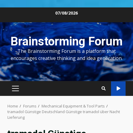
Skip
07/08/2026
to
content
Brainstorming Forum
The Brainstorming Forum is a platform that
encourages creative thinking and idea generation.
PRIMARY
MENU
Home
Forums
Mechanical Equipment & Tool Parts
tramadol Günstige Deutschland Günstige tramadol über Nacht
Lieferung