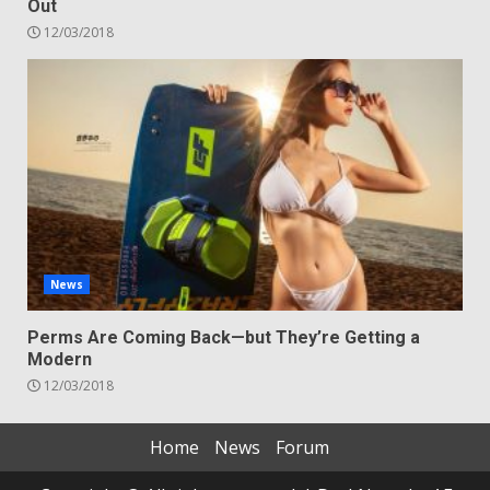
Out
12/03/2018
News
Perms Are Coming Back—but They’re Getting a
Modern
12/03/2018
Home
News
Forum