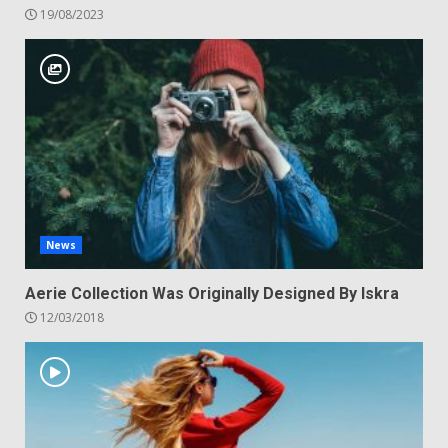
19/08/2023
News
Aerie Collection Was Originally Designed By Iskra
12/03/2018