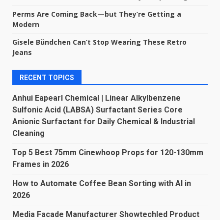
Perms Are Coming Back—but They’re Getting a
Modern
Gisele Bündchen Can’t Stop Wearing These Retro
Jeans
RECENT TOPICS
Anhui Eapearl Chemical | Linear Alkylbenzene
Sulfonic Acid (LABSA) Surfactant Series Core
Anionic Surfactant for Daily Chemical & Industrial
Cleaning
Top 5 Best 75mm Cinewhoop Props for 120-130mm
Frames in 2026
How to Automate Coffee Bean Sorting with AI in
2026
Media Facade Manufacturer Showtechled Product