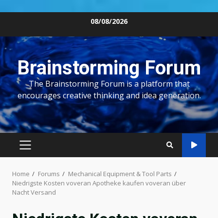
Skip
08/08/2026
to
content
Brainstorming Forum
The Brainstorming Forum is a platform that
encourages creative thinking and idea generation.
PRIMARY
MENU
Home
Forums
Mechanical Equipment & Tool Parts
Niedrigste Kosten voveran Apotheke kaufen voveran über
Nacht Versand