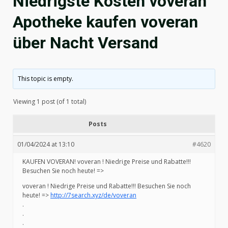
Niedrigste Kosten voveran
Apotheke kaufen voveran
über Nacht Versand
This topic is empty.
Viewing 1 post (of 1 total)
Posts
01/04/2024 at 13:10
#4620
KAUFEN VOVERAN! voveran ! Niedrige Preise und Rabatte!!!
Besuchen Sie noch heute! =>
voveran ! Niedrige Preise und Rabatte!!! Besuchen Sie noch
heute! =>
http://7search.xyz/de/voveran
.
.
.