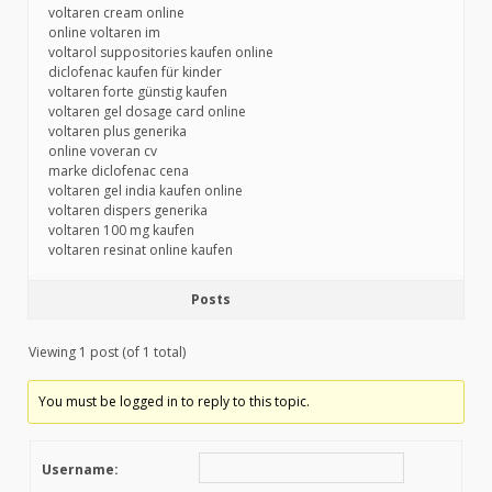
voltaren cream online
online voltaren im
voltarol suppositories kaufen online
diclofenac kaufen für kinder
voltaren forte günstig kaufen
voltaren gel dosage card online
voltaren plus generika
online voveran cv
marke diclofenac cena
voltaren gel india kaufen online
voltaren dispers generika
voltaren 100 mg kaufen
voltaren resinat online kaufen
Posts
Viewing 1 post (of 1 total)
You must be logged in to reply to this topic.
Username: