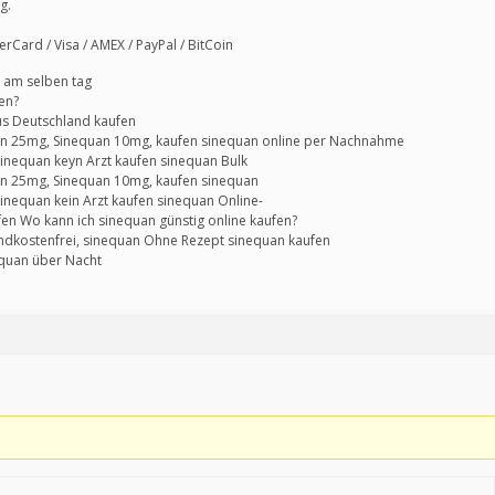
g.
Card / Visa / AMEX / PayPal / BitCoin
g am selben tag
en?
us Deutschland kaufen
an 25mg, Sinequan 10mg, kaufen sinequan online per Nachnahme
sinequan keyn Arzt kaufen sinequan Bulk
n 25mg, Sinequan 10mg, kaufen sinequan
inequan kein Arzt kaufen sinequan Online-
en Wo kann ich sinequan günstig online kaufen?
ndkostenfrei, sinequan Ohne Rezept sinequan kaufen
equan über Nacht