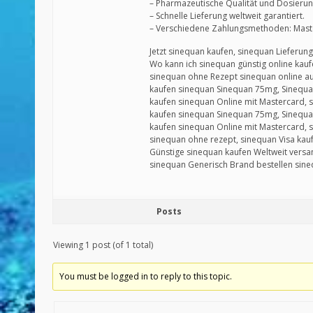
– Pharmazeutische Qualität und Dosierun
– Schnelle Lieferung weltweit garantiert.
– Verschiedene Zahlungsmethoden: Master
Jetzt sinequan kaufen, sinequan Lieferun
Wo kann ich sinequan günstig online kauf
sinequan ohne Rezept sinequan online a
kaufen sinequan Sinequan 75mg, Sinequ
kaufen sinequan Online mit Mastercard, 
kaufen sinequan Sinequan 75mg, Sinequa
kaufen sinequan Online mit Mastercard, s
sinequan ohne rezept, sinequan Visa kauf
Günstige sinequan kaufen Weltweit versa
sinequan Generisch Brand bestellen sin
Posts
Viewing 1 post (of 1 total)
You must be logged in to reply to this topic.