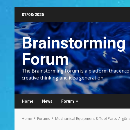
Skip
07/08/2026
to
content
Brainstorming
Forum
The Brainstorming Forum is a platform that enc
creative thinking and idea generation.
Home
News
Forum
Home
Forums
Mechanical Equipment & Tool Parts
güns