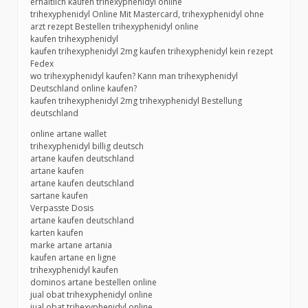
erhältlich kaufen trihexyphenidyl online
trihexyphenidyl Online Mit Mastercard, trihexyphenidyl ohne
arzt rezept Bestellen trihexyphenidyl online
kaufen trihexyphenidyl
kaufen trihexyphenidyl 2mg kaufen trihexyphenidyl kein rezept
Fedex
wo trihexyphenidyl kaufen? Kann man trihexyphenidyl
Deutschland online kaufen?
kaufen trihexyphenidyl 2mg trihexyphenidyl Bestellung
deutschland
online artane wallet
trihexyphenidyl billig deutsch
artane kaufen deutschland
artane kaufen
artane kaufen deutschland
sartane kaufen
Verpasste Dosis
artane kaufen deutschland
karten kaufen
marke artane artania
kaufen artane en ligne
trihexyphenidyl kaufen
dominos artane bestellen online
jual obat trihexyphenidyl online
jual obat trihexyphenidyl online