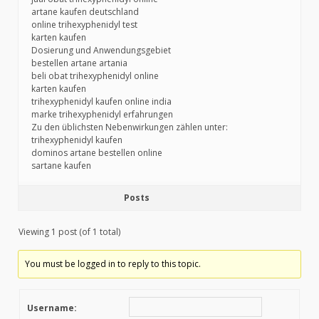
artane kaufen deutschland
online trihexyphenidyl test
karten kaufen
Dosierung und Anwendungsgebiet
bestellen artane artania
beli obat trihexyphenidyl online
karten kaufen
trihexyphenidyl kaufen online india
marke trihexyphenidyl erfahrungen
Zu den üblichsten Nebenwirkungen zählen unter:
trihexyphenidyl kaufen
dominos artane bestellen online
sartane kaufen
Posts
Viewing 1 post (of 1 total)
You must be logged in to reply to this topic.
Username: