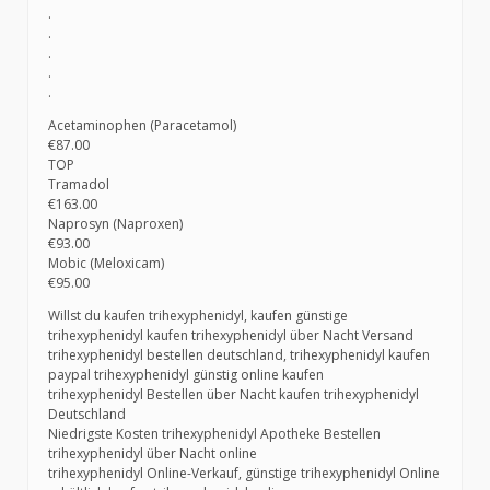
.
.
.
.
.
Acetaminophen (Paracetamol)
€87.00
TOP
Tramadol
€163.00
Naprosyn (Naproxen)
€93.00
Mobic (Meloxicam)
€95.00
Willst du kaufen trihexyphenidyl, kaufen günstige
trihexyphenidyl kaufen trihexyphenidyl über Nacht Versand
trihexyphenidyl bestellen deutschland, trihexyphenidyl kaufen
paypal trihexyphenidyl günstig online kaufen
trihexyphenidyl Bestellen über Nacht kaufen trihexyphenidyl
Deutschland
Niedrigste Kosten trihexyphenidyl Apotheke Bestellen
trihexyphenidyl über Nacht online
trihexyphenidyl Online-Verkauf, günstige trihexyphenidyl Online