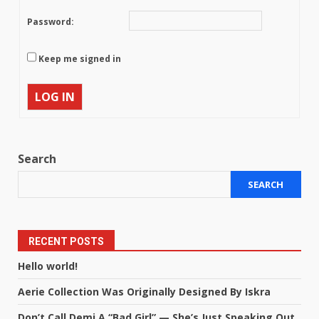
Password:
Keep me signed in
LOG IN
Search
SEARCH
RECENT POSTS
Hello world!
Aerie Collection Was Originally Designed By Iskra
Don’t Call Demi A “Bad Girl” — She’s Just Speaking Out