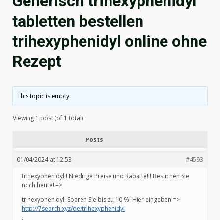
Generisch trihexyphenidyl
tabletten bestellen
trihexyphenidyl online ohne
Rezept
This topic is empty.
Viewing 1 post (of 1 total)
Posts
01/04/2024 at 12:53
#4593
trihexyphenidyl ! Niedrige Preise und Rabatte!!! Besuchen Sie
noch heute! =>
trihexyphenidyl! Sparen Sie bis zu 10 %! Hier eingeben =>
http://7search.xyz/de/trihexyphenidyl
.