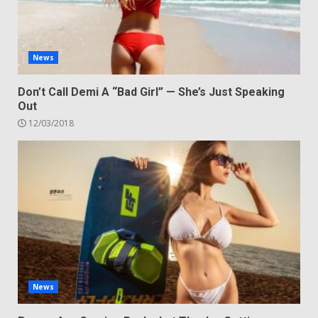
News
Don’t Call Demi A “Bad Girl” — She’s Just Speaking
Out
12/03/2018
News