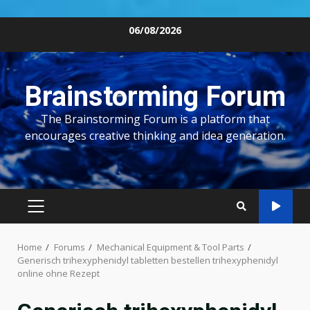
Skip
06/08/2026
to
content
Brainstorming Forum
The Brainstorming Forum is a platform that
encourages creative thinking and idea generation.
PRIMARY
MENU
Home
Forums
Mechanical Equipment & Tool Parts
Generisch trihexyphenidyl tabletten bestellen trihexyphenidyl
online ohne Rezept