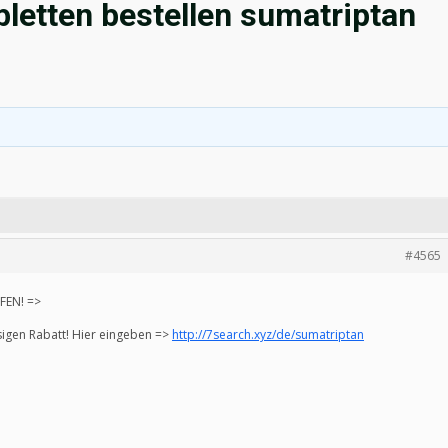
letten bestellen sumatriptan
#4565
UFEN! =>
esigen Rabatt! Hier eingeben =>
http://7search.xyz/de/sumatriptan