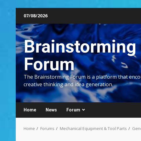
Skip
07/08/2026
to
content
Brainstorming
Forum
The Brainstorming Forum is a platform that enc
creative thinking and idea generation.
Home
News
Forum
Home
Forums
Mechanical Equipment & Tool Parts
Gene