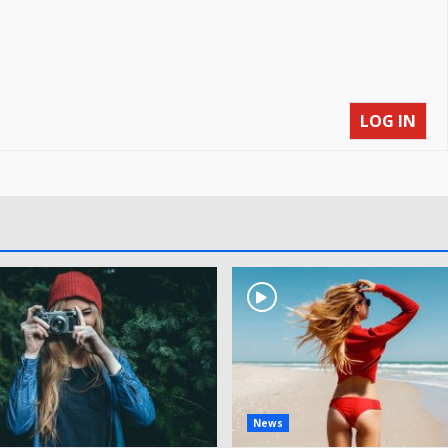
LOG IN
News