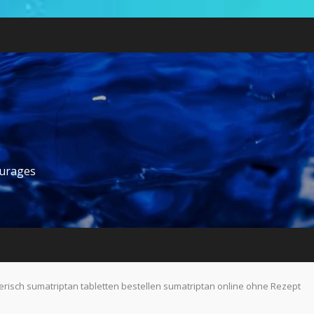
ourages
risch sumatriptan tabletten bestellen sumatriptan online ohne Rezept