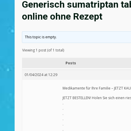
Generisch sumatriptan tab
online ohne Rezept
This topic is empty.
Viewing 1 post (of 1 total)
Posts
01/04/2024 at 12:29
Medikamente für Ihre Familie – JETZT KA
JETZT BESTELLEN! Holen Sie sich einen ri
.
.
.
.
.
.