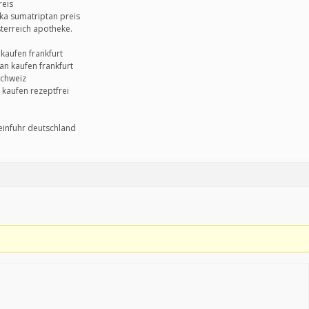
reis
ka sumatriptan preis
terreich apotheke.
kaufen frankfurt
an kaufen frankfurt
schweiz
 kaufen rezeptfrei
einfuhr deutschland