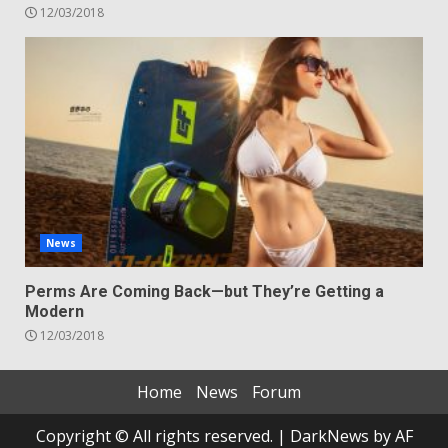
12/03/2018
News
Perms Are Coming Back—but They’re Getting a
Modern
12/03/2018
Home
News
Forum
Copyright © All rights reserved.
|
DarkNews
by AF