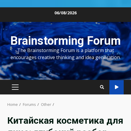
Skip
06/08/2026
to
content
Brainstorming Forum
The Brainstorming Forum is a platform that
encourages creative thinking and idea generation.
PRIMARY
MENU
Home
Forums
Other
Китайская косметика для