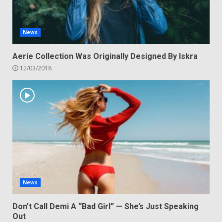
News
Aerie Collection Was Originally Designed By Iskra
12/03/2018
News
Don’t Call Demi A “Bad Girl” — She’s Just Speaking
Out