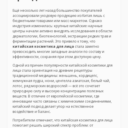
Ещё несколько лет назад большинство покупателей
ассоциировали уходовую продукцию из Китая лишь с
бюджетными товарами или масс-маркетом. Однако
индустрия изменилась: крупные китайские научные
центры начали активно внедрять исследования в области
дерматологии, биотехнологий, экстракции редких трав и
ферментации растений. Это привело к тому, что
китайская косметика для лица
стала заметно
превосходить многие западные аналоги по составу и
эффективности, сохраняя при этом доступную цену.
Одной из причин популярности китайской косметики для
лица стала ориентация на древние рецептуры
традиционной медицины: женьшень, кордицепс,
жемчужная пудра, нони, центелла азиатская, белый чай,
лотос, ряд морских водорослей — всё это сочетает
природную силу и высокую концентрацию полезных
веществ. В отличие от европейской косметики, где
инновации часто связаны с химическими соединениями,
китайский подход делает упор на естественное
воздействие и баланс.
Потребители отмечают, что китайская косметика для лица
помогает решать широкий спектр проблем: от